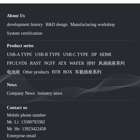
About Us
development history
R&D design
Manufacturing workshop
System certification
Product series
USB-A TYPE
USB-B TYPE
USB-C TYPE
DP
HDMI
FPC/LVDS
RAST
NGFF
ATX
WAFER
排针
风扇插座系列
电池座
Other products
BTB
BOX
车载插座系列
News
Company News
Industry news
Contact us
Mobile phone number
Mr. Li: 13580793382
Mr. He: 13923422458
Enterprise email