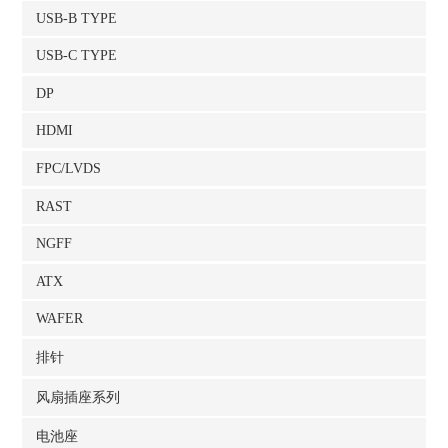
USB-B TYPE
USB-C TYPE
DP
HDMI
FPC/LVDS
RAST
NGFF
ATX
WAFER
排针
风扇插座系列
电池座